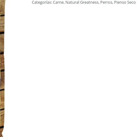
Categorías:
Carne
,
Natural Greatness
,
Perros
,
Pienso Seco
&
Fit
-
10
Kg
cantidad