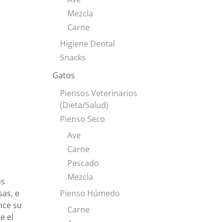
Mezcla
Carne
Higiene Dental
Snacks
Gatos
Piensos Veterinarios
(Dieta/Salud)
Pienso Seco
Ave
Carne
Pescado
Mezcla
os
sas, e
Pienso Húmedo
nce su
Carne
e el