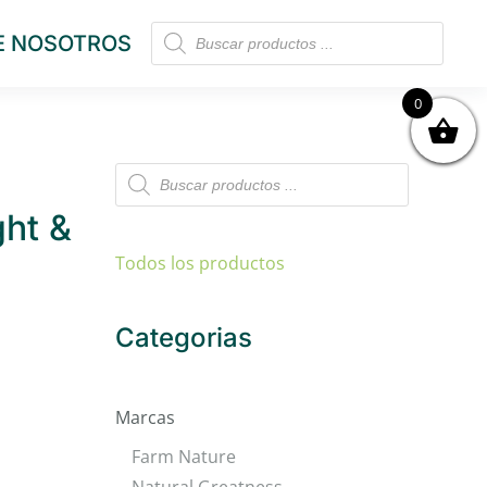
Búsqueda
E NOSOTROS
de
productos
0
Búsqueda
de
productos
ght &
Todos los productos
Categorias
Marcas
Farm Nature