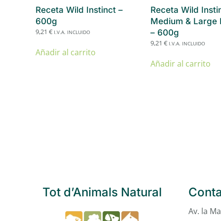
Receta Wild Instinct –
Receta Wild Insti
600g
Medium & Large 
9,21
€
– 600g
I.V.A. INCLUIDO
9,21
€
I.V.A. INCLUIDO
Añadir al carrito
Añadir al carrito
Tot d’Animals Natural
Conta
Av. la Ma