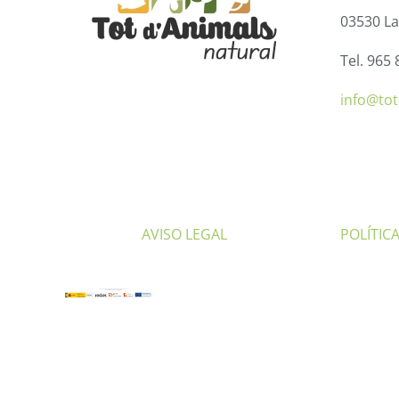
03530 La
Tel. 965 
info@to
AVISO LEGAL
POLÍTIC