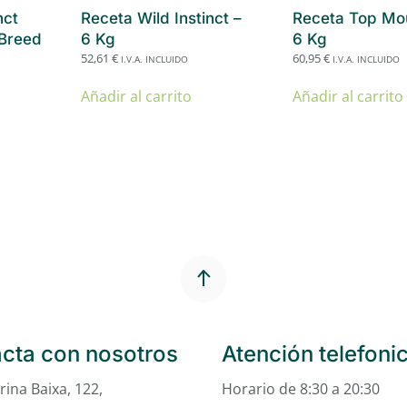
nct
Receta Wild Instinct –
Receta Top Mou
Breed
6 Kg
6 Kg
52,61
€
60,95
€
I.V.A. INCLUIDO
I.V.A. INCLUIDO
Añadir al carrito
Añadir al carrito
cta con nosotros
Atención telefoni
rina Baixa, 122,
Horario de 8:30 a 20:30