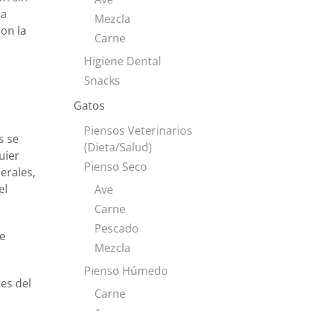
la
Mezcla
con la
Carne
Higiene Dental
Snacks
Gatos
Piensos Veterinarios
s se
(Dieta/Salud)
uier
Pienso Seco
erales,
el
Ave
Carne
Pescado
ue
Mezcla
Pienso Húmedo
es del
Carne