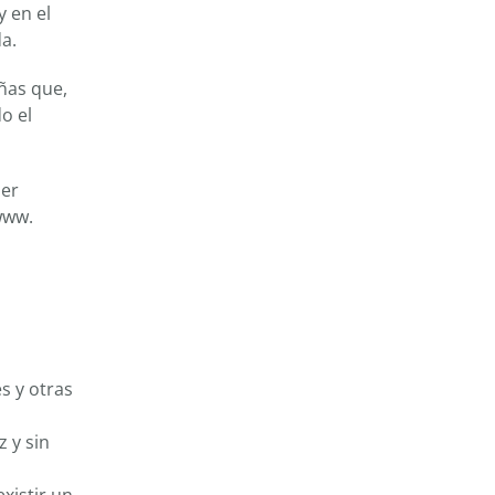
y en el
a.
ñas que,
o el
ier
www.
s y otras
 y sin