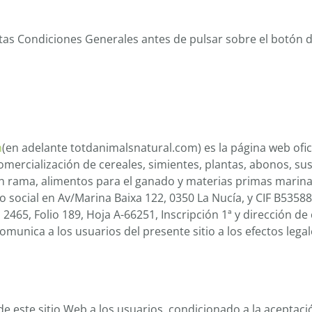
as Condiciones Generales antes de pulsar sobre el botón 
m
(en adelante totdanimalsnatural.com) es la página web ofic
mercialización de cereales, simientes, plantas, abonos, su
o en rama, alimentos para el ganado y materias primas marin
lio social en Av/Marina Baixa 122, 0350 La Nucía, y CIF B5358
 2465, Folio 189, Hoja A-66251, Inscripción 1ª y dirección de
munica a los usuarios del presente sitio a los efectos legal
 de este sitio Web a los usuarios, condicionado a la aceptaci