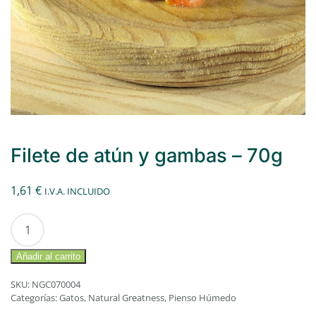
Filete de atún y gambas – 70g
1,61
€
I.V.A. INCLUIDO
Filete
de
atún
Añadir al carrito
y
SKU:
NGC070004
gambas
Categorías:
Gatos
,
Natural Greatness
,
Pienso Húmedo
-