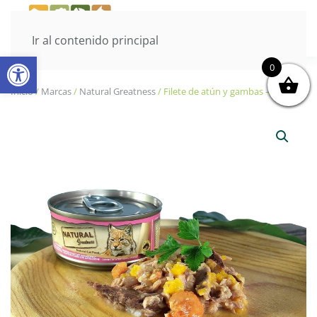
Ir al contenido principal
Abrir barra de herramientas
0
Inicio
/
Marcas
/
Natural Greatness
/ Filete de atún y gambas – 70g