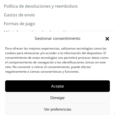
Política de devoluciones y reembolsos
Gastos de envío
Formas de pago
Más información sobre las cookies
Gestionar consentimiento
AVISO LEGAL
Para ofrecer las mejores experiencias, utilizamos tecnologías como las
cookies para almacenar y/o acceder a la información del dispositivo. El
consentimiento de estas tecnologías nos permitirá procesar datos como
POLÍTICA DE PRIVACIDAD
el comportamiento de navegación o las identificaciones únicas en este
sitio. No consentir o retirar el consentimiento, puede afectar
negativamente a ciertas características y funciones.
POLÍTICA DE COOKIES
Aceptar
CONDICIONES GENERALES
Denegar
Ver preferencias
©
Diseñado por
FREECOMPUTERS