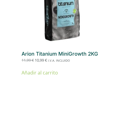
Arion Titanium MiniGrowth 2KG
El
El
11,99
€
10,99
€
I.V.A. INCLUIDO
precio
precio
original
actual
Añadir al carrito
era:
es:
11,99 €.
10,99 €.